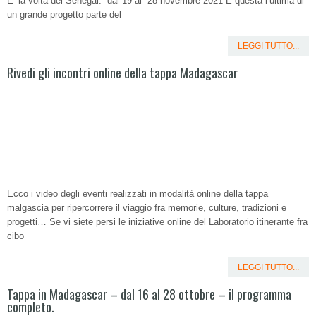
E’ la volta del Senegal: dal 19 al 28 novembre 2021 È questa l’ultima di
un grande progetto parte del
LEGGI TUTTO...
Rivedi gli incontri online della tappa Madagascar
Ecco i video degli eventi realizzati in modalità online della tappa
malgascia per ripercorrere il viaggio fra memorie, culture, tradizioni e
progetti… Se vi siete persi le iniziative online del Laboratorio itinerante fra
cibo
LEGGI TUTTO...
Tappa in Madagascar – dal 16 al 28 ottobre – il programma
completo.