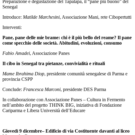
Preparazione e degustazione del Tapalapa, il “pane più buono” del
Senegal
Introduce:
Matilde Marchesini
, Associazione Mani, rete Cibopertutti
Interventi:
Pane, pane delle mie brame: chi
è
il pi
ù
bello del reame? Il pane
come specchio delle societ
à
. Abitudini, evoluzioni, consumo
Fabio Amadei
, Associazione Panes
Il cibo in Senegal tra pietanze, convivialità e rituali
Mame Ibrahima Diop
, presidente comunità senegalese di Parma e
provincia CSPP
Conclude:
Francesca Marconi
, presidente DES Parma
In collaborazione con Associazione Panes – Cultura in Fermento
nell’ambito del progetto THINK BIG, iniziativa di Fondazione
Cariparma e Libera Università dell’Educare
Giovedì 9 dicembre– Edificio di via Costituente davanti al liceo