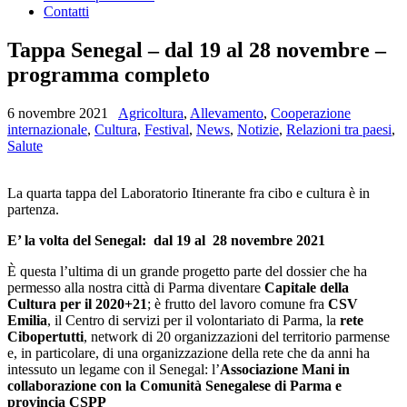
Contatti
Tappa Senegal – dal 19 al 28 novembre –
programma completo
6 novembre 2021
Agricoltura
,
Allevamento
,
Cooperazione
internazionale
,
Cultura
,
Festival
,
News
,
Notizie
,
Relazioni tra paesi
,
Salute
La quarta tappa del Laboratorio Itinerante fra cibo e cultura è in
partenza.
E’ la volta del Senegal: dal 19 al 28 novembre 2021
È questa l’ultima di un grande progetto parte del dossier che ha
permesso alla nostra città di Parma diventare
Capitale della
Cultura per il 2020+21
; è frutto del lavoro comune fra
CSV
Emilia
, il Centro di servizi per il volontariato di Parma, la
rete
Cibopertutti
, network di 20 organizzazioni del territorio parmense
e, in particolare, di una organizzazione della rete che da anni ha
intessuto un legame con il Senegal: l’
Associazione Mani in
collaborazione con la Comunità Senegalese di Parma e
provincia CSPP