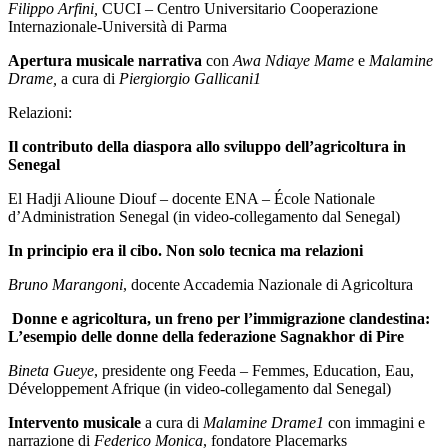
Filippo Arfini,
CUCI – Centro Universitario Cooperazione
Internazionale-Università di Parma
Apertura musicale narrativa
con
Awa Ndiaye Mame
e
Malamine
Drame,
a cura di
Piergiorgio Gallicani
1
Relazioni:
Il contributo della diaspora allo sviluppo dell’agricoltura in
Senegal
El Hadji Alioune Diouf – docente ENA – École Nationale
d’Administration Senegal (in video-collegamento dal Senegal)
In principio era il cibo. Non solo tecnica ma relazioni
Bruno Marangoni
, docente Accademia Nazionale di Agricoltura
Donne e agricoltura, un freno per l’immigrazione clandestina:
L’esempio delle donne della federazione Sagnakhor di Pire
Bineta Gueye
, presidente ong Feeda – Femmes, Education, Eau,
Développement Afrique (in video-collegamento dal Senegal)
Intervento musicale
a cura di
Malamine Drame
1
con immagini e
narrazione di
Federico Monica
, fondatore Placemarks