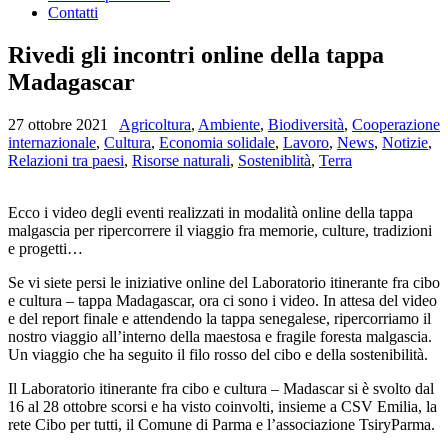
Contatti
Rivedi gli incontri online della tappa
Madagascar
27 ottobre 2021
Agricoltura
,
Ambiente
,
Biodiversità
,
Cooperazione
internazionale
,
Cultura
,
Economia solidale
,
Lavoro
,
News
,
Notizie
,
Relazioni tra paesi
,
Risorse naturali
,
Sosteniblità
,
Terra
Ecco i video degli eventi realizzati in modalità online della tappa
malgascia per ripercorrere il viaggio fra memorie, culture, tradizioni
e progetti…
Se vi siete persi le iniziative online del Laboratorio itinerante fra cibo
e cultura – tappa Madagascar, ora ci sono i video. In attesa del video
e del report finale e attendendo la tappa senegalese, ripercorriamo il
nostro viaggio all’interno della maestosa e fragile foresta malgascia.
Un viaggio che ha seguito il filo rosso del cibo e della sostenibilità.
Il Laboratorio itinerante fra cibo e cultura – Madascar si è svolto dal
16 al 28 ottobre scorsi e ha visto coinvolti, insieme a CSV Emilia, la
rete Cibo per tutti, il Comune di Parma e l’associazione TsiryParma.