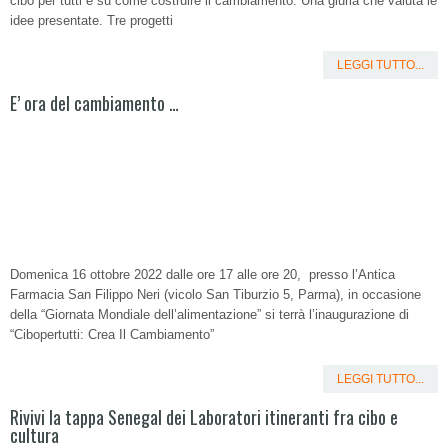
cibo per tutti e su come costruire il cambiamento. Una giuria che valuta le
idee presentate. Tre progetti
LEGGI TUTTO...
E’ ora del cambiamento …
Domenica 16 ottobre 2022 dalle ore 17 alle ore 20, presso l’Antica
Farmacia San Filippo Neri (vicolo San Tiburzio 5, Parma), in occasione
della “Giornata Mondiale dell’alimentazione” si terrà l’inaugurazione di
“Cibopertutti: Crea Il Cambiamento”
LEGGI TUTTO...
Rivivi la tappa Senegal dei Laboratori itineranti fra cibo e
cultura